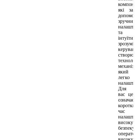
компонен
які за
допомого
зручних
налаштув
та
інтуїтивн
зрозуміло
керуванн
створюют
технолог
механізм,
який
легко
налаштува
Для
вас це
означає
короткий
час
налаштув
високу
безпеку
оператора
високу