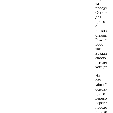
та
продуктив
Основою
для
цього
є
винятков
стандарт
Powermat
3000,
який
вражає
своєю
інтелекту
концепціє
На
базі
міцної
основи
цього
деревооб
верстата
побудован
високоякі