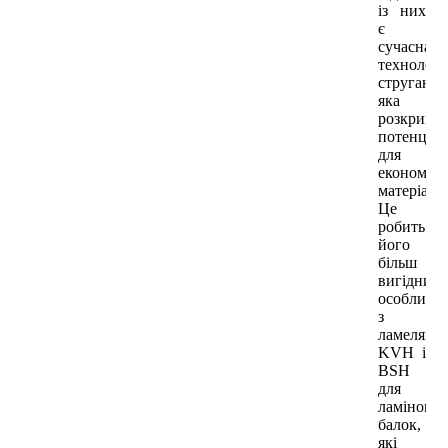
із них
є
сучасна
технологі
стругання
яка
розкриває
потенціал
для
економії
матеріалів
Це
робить
його
більш
вигідним,
особливо
з
ламелями
KVH і
BSH
для
ламінова
балок,
які