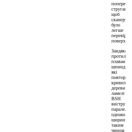
попередн
стругають
щоб
сканеру
було
легше
перевірят
поверхню
Завдяки
протилеж
плаваючи
шпинделя
які
повторюю
кривизну
деревини,
ламелі
BSH
вистругу
паралель
однакової
ширини,
таким
чином