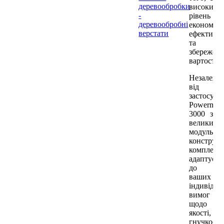
деревообробки
високий
-
рівень
деревообробні
економічн
верстати
ефективно
та
збережен
вартості.
Незалежн
від
застосува
Powermat
3000 з
великим
модульни
конструк
комплект
адаптуєть
до
ваших
індивідуа
вимог
щодо
якості,
гнучкості