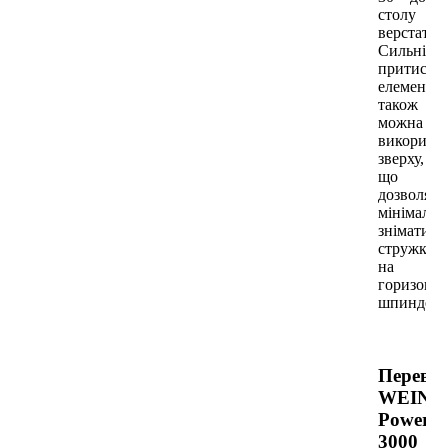
столу
верстата.
Сильні
притискн
елементи
також
можна
використ
зверху,
що
дозволяє
мінімальн
знімати
стружку
на
горизонт
шпинделя
Перева
WEINI
Powerm
3000