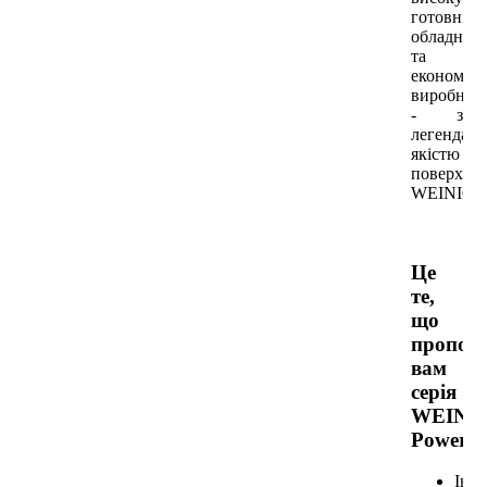
готовніст
обладнан
та
економічн
виробниц
- з
легендар
якістю
поверхні
WEINIG.
Це
те,
що
пропон
вам
серія
WEINI
Powerm
Інн