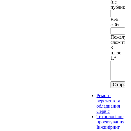
(не
публикует
Веб-
сайт
Пожалуйс
сложите
3
плюс
1.
*
Ремонт
верстатів та
обладнання
Сервіс
Технологічне
проектування
Інжиніринг