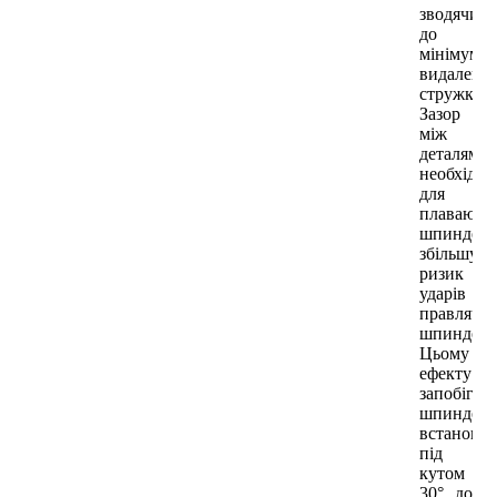
зводячи
до
мінімуму
видаленн
стружки.
Зазор
між
деталями,
необхідн
для
плаваючи
шпинделі
збільшує
ризик
ударів
правлячо
шпинделя
Цьому
ефекту
запобігає
шпиндель
встановл
під
кутом
30° до