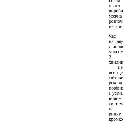
Після
цього
виробниц
можна
розпочин
негайно.
Час
нагріву
становить
максимум
3
хвилини
– це
все ще
світовий
рекорд
порівнян
з усіма
іншими
системам
на
ринку
кромкооб