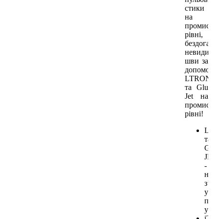
стики
на
промисло
рівні,
бездоганн
невидимі
шви за
допомого
LTRONI
та Glu
Jet на
промисло
рівні!
LT
та
GL
JET
-
нуль
з’єд
у
под
упак
iTro