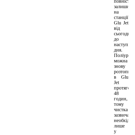
повністю
залишити
на
станції
Glu Jet
від
сьогодні
до
наступно
дня.
Поліурет
можна
знову
розтопит
в Glu
Jet
протягом
48
годин,
тому
чистка
зазвичай
необхідна
лише
у