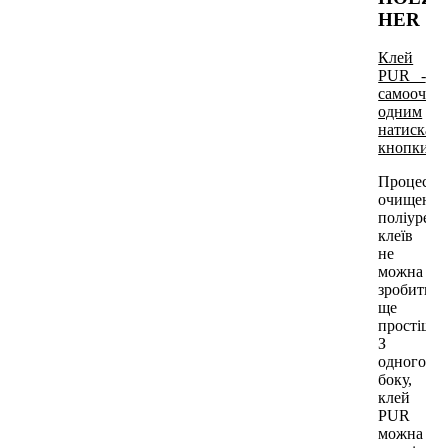
HER
Клей
PUR -
самоочищ
одним
натискан
кнопки
Процес
очищення
поліурета
клеїв
не
можна
зробити
ще
простіше.
З
одного
боку,
клей
PUR
можна