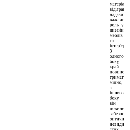
матеріал
відіграют
надзвича
важливу
роль у
дизайні
меблів
та
інтер'єру.
З
одного
боку,
край
повинен
триматис
міцно,
з
іншого
боку,
він
повинен
забезпечу
оптично
невидими
стик