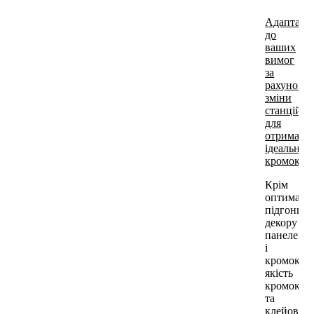
Адаптаці
до
ваших
вимог
за
рахунок
зміни
станцій
для
отриманн
ідеальних
кромок
Крім
оптималь
підгонці
декору
панелей
і
кромок,
якість
кромок
та
клейовий