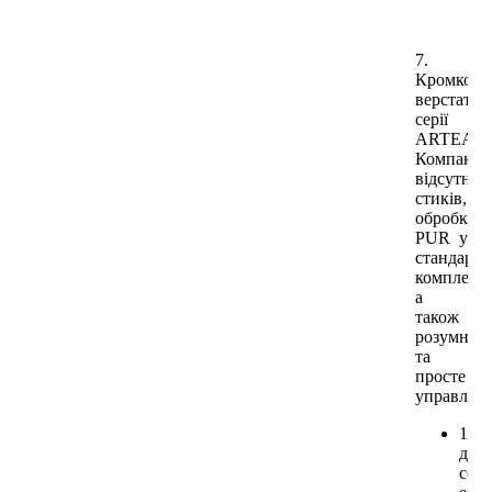
7.
Кромкооб
верстат
серії
ARTEA:
Компактні
відсутніст
стиків,
обробка
PUR у
стандартн
комплекта
а
також
розумне
та
просте
управлінн
15,6
дюй
сен