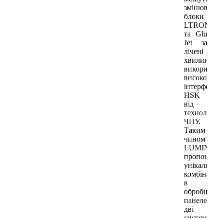
змінюват
блоки
LTRONI
та Glu
Jet за
лічені
хвилини,
використ
високото
інтерфейс
HSK
від
технологі
ЧПУ.
Таким
чином
LUMINA
пропонує
унікальну
комбінац
в
обробці
панелей:
дві
системи