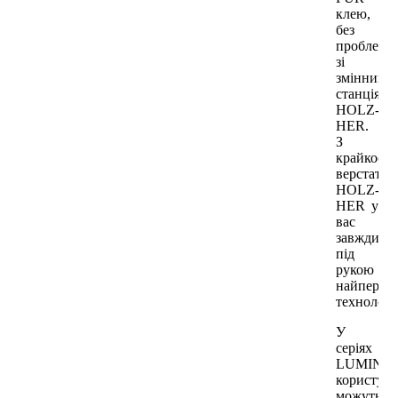
клею,
без
проблем
зі
змінними
станціями
HOLZ-
HER.
З
крайкооб
верстатам
HOLZ-
HER у
вас
завжди
під
рукою
найперек
технології
У
серіях
LUMINA
користува
можуть