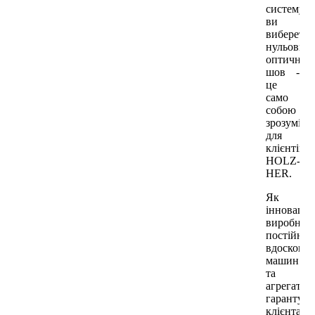
систему
ви
виберете,
нульовий
оптичний
шов -
це
само
собою
зрозуміле
для
клієнтів
HOLZ-
HER.
Як
інноваці
виробник
постійне
вдоскона
машин
та
агрегатів
гарантує
клієнтам