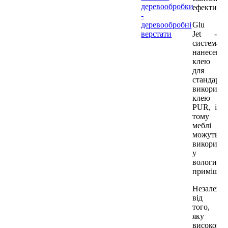
деревообробки
ефективно
-
деревообробні
Glu
верстати
Jet
-
система
нанесенн
клею
для
стандартн
використ
клею
PUR, і
тому
меблі
можуть
використо
у
вологих
приміщен
Незалежн
від
того,
яку
високопр