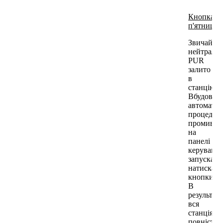
Кнопка
п'ятниці
Звичайни
нейтраліз
PUR
залито
в
станцію.
Вбудован
автомати
процедур
промиван
на
панелі
керуванн
запускаєт
натискан
кнопки.
В
результаті
вся
станція
повністю