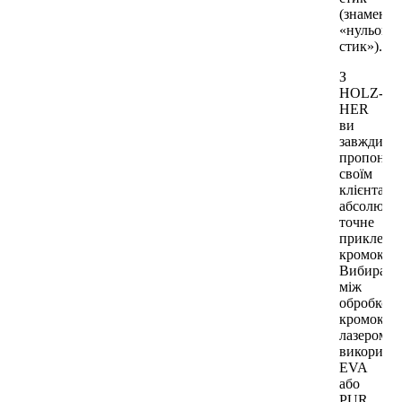
(знамени
«нульови
стик»).
З
HOLZ-
HER
ви
завжди
пропонує
своїм
клієнтам
абсолютн
точне
приклеюв
кромок.
Вибирайт
між
обробкою
кромок
лазером,
використ
EVA
або
PUR