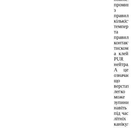
промиває
з
правильн
кількістю,
температ
та
правильн
контактн
тиском,
а клей
PUR
нейтраліз
А це
означає,
що
верстат
легко
може
зупинити
навіть
під час
літніх
канікул.