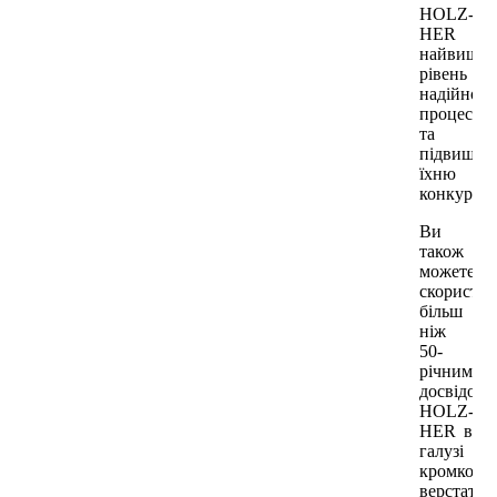
HOLZ-
HER
найвищи
рівень
надійност
процесів
та
підвищує
їхню
конкурент
Ви
також
можете
скористат
більш
ніж
50-
річним
досвідом
HOLZ-
HER в
галузі
кромкооб
верстатів