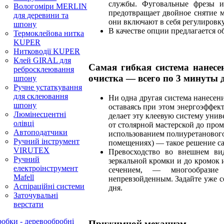
службы. Фуговальные фрезы и
Вологоміри MERLIN
предотвращает двойное снятие м
для деревини та
они включают в себя регулировку
шпону
В качестве опции предлагается о
Термоклейова нитка
KUPER
Нитководії KUPER
Клей GIRAL для
Самая гибкая система нанесе
ребросклеювання
очистка — всего по 3 минуты 
шпону
Ручне устаткування
для склеювання
Ни одна другая система нанесени
шпону
оставаясь при этом энергоэффек
Люмінесцентні
делает эту клеевую систему уни
олівці
от столярной мастерской до про
Автоподатчики
использованием полиуретанового
Ручний інструмент
помещениях) — такое решение сам
VIRUTEX
Превосходство во внешнем ви
Ручний
зеркальной кромки и до кромок
електроінструмент
сечением, — многообразие 
Mafell
непревзойденным. Задайте уже с
Аспіраційні системи
дня.
Заточувальні
верстати
обки - деревообробні
Прижимной механизм