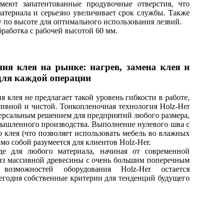
меют запатентованные продувочные отверстия, что
атериала и серьезно увеличивает срок службы. Также
 по высоте для оптимального использования лезвий.
бработка с рабочей высотой 60 мм.
ния клея на рынке: нагрев, замена клея и
для каждой операции
я клея не предлагает такой уровень гибкости в работе,
тивной и чистой. Тонкопленочная технология Holz-Her
версальным решением для предприятий любого размера,
мышленного производства. Выполнение нулевого шва с
 клея (что позволяет использовать мебель во влажных
о собой разумеется для клиентов Holz-Her.
де для любого материала, начиная от современной
 из массивной древесины с очень большим поперечным
возможностей оборудования Holz-Her остается
егодня собственные критерии для тенденций будущего