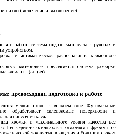
ой цикли (включение и выключение).
а
бная в работе система подачи материала в рулонах и
им устройством.
ровка и автоматическое распознавание кромочного
осовым материалом предлагается система разборки
ные элементы (опция).
мм: превосходная подготовка к работе
меются мелкие сколы в верхнем слое. Фуговальный
одно обрабатывает склеиваемые поверхности и
л для нанесения клея.
вида кромки и максимального уровня качества все
olz-Her серийно оснащаются алмазными фрезами со
 также высокой точностью вращения и большим сроком