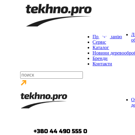
Л
Про компанію
о
Сервіс
Каталог
Новини деревообро
Бренди
Контакти
О
д
тел.:
+380 44 490 555 0