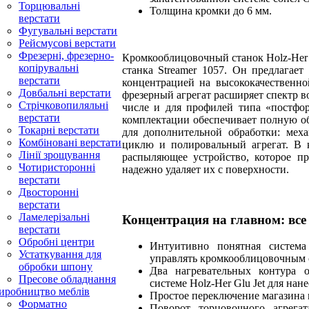
Торцювальні
Толщина кромки до 6 мм.
верстати
Фугувальні верстати
Рейсмусові верстати
Фрезерні, фрезерно-
Кромкооблицовочный станок Holz-Her S
копірувальні
станка Streamer 1057. Он предлагае
верстати
концентрацией на высококачественно
Довбальні верстати
фрезерный агрегат расширяет спектр в
Стрічковопиляльні
числе и для профилей типа «постфор
верстати
комплектации обеспечивает полную об
Токарні верстати
для дополнительной обработки: ме
Комбіновані верстати
циклю и полировальный агрегат. В к
Лінії зрощування
распыляющее устройство, которое пр
Чотиристоронні
надежно удаляет их с поверхности.
верстати
Двосторонні
верстати
Ламелерізальні
Концентрация на главном: все 
верстати
Обробні центри
Интуитивно понятная система
Устаткування для
управлять кромкооблицовочным 
обробки шпону
Два нагревательных контура 
Пресове обладнання
системе Holz-Her Glu Jet для нане
иробництво меблів
Простое переключение магазина 
Форматно
Поворот торцовочного агрега