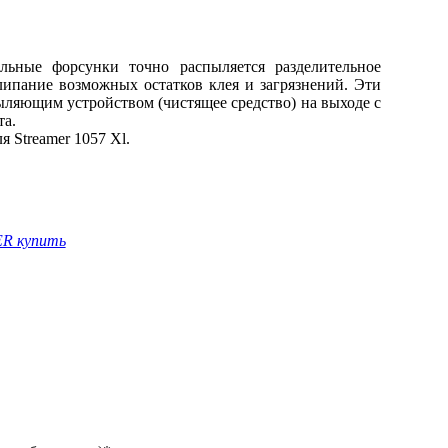
льные форсунки точно распыляется разделительное
липание возможных остатков клея и загрязнений. Эти
ыляющим устройством (чистящее средство) на выходе с
та.
я Streamer 1057 Xl.
R купить