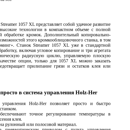
treamer 1057 XL представляет собой удачное развитие
т высокие технологии в компактном объеме с полной
й обработке кромок. Дополнительный копировально-
озможностей этого кромкооблицовочного станка, в том
минг». Станок Streamer 1057 XL уже в стандартной
работку, включая угловое копирование и три агрегата
ханическую радиусную циклю, управляемую плоскую
ачестве опции, только для 1057 XL можно заказать
едотвращает прилипание грязи и остатков клея или
просто в система управления Holz-Her
 управления Holz-Her позволяет просто и быстро
станком.
обеспечивают точное регулирование температуры в
сения клея.
на рулонный или полосовой материал.
та пневматическим приводом с пульта управления