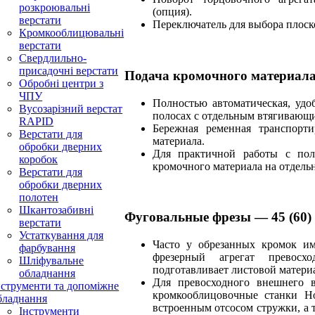
розкроювальні
(опция).
верстати
Переключатель для выбора плоск
Кромкооблицювальні
верстати
Свердлильно-
присадочні верстати
Подача кромочного материал
Обробні центри з
ЧПУ
Полностью автоматическая, удо
Вусозарізний верстат
полосах с отдельным втягивающ
RAPID
Бережная ременная транспорти
Верстати для
материала.
обробки дверних
Для практичной работы с пол
коробок
кромочного материала на отдель
Верстати для
обробки дверних
полотен
Шкантозабивні
Фуговальные фрезы — 45 (60) 
верстати
Устаткування для
Часто у обрезанных кромок и
фарбування
фрезерный агрегат превосх
Шліфувальне
подготавливает листовой материа
обладнання
Для превосходного внешнего 
нструменти та допоміжне
кромкооблицовочные станки H
бладнання
встроенным отсосом стружки, а
Інструменти