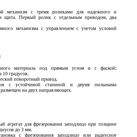
ой механизм с тремя роликами для надежного и
 и щита. Первый ролик с отдельным приводом, два
много механизма с управлением с учетом условий
м
чного материала под прямым углом и с фаской;
 10 градусов.
ческий поворотный привод.
кция с устойчивой станиной и двумя пильными
 размещен на двух направляющих.
й агрегат для фрезерования заподлицо при толщине
диусов до 3 мм.
становка с фрезерования заподлицо или радиусное