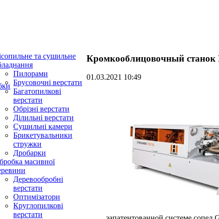
ісопильне та сушильне
Кромкооблицовочный станок H
бладнання
Пилорами
01.03.2021 10:49
Брусовочні верстати
бки
Багатопилкові
верстати
Обрізні верстати
Ділильні верстати
Сушильні камери
Брикетувальники
стружки
Дробарки
бробка масивної
еревини
Деревообробні
верстати
Оптимізатори
Круглопилкові
верстати
запатентованной системе сопел Gl