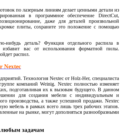
готовок по лазерным линиям делает ценными детали из
рированная в программное обеспечение DirectCut,
позиционирование, даже для деталей произвольной
 кромке плиты, сохраните это положение с помощью
ю-нибудь деталь? Функция отдельного распила в
t избавит вас от использования форматной пилы.
ойдет распил.
r Nextec
дприятий. Технология Nextec от Holz-Her, специалиста
группе компаний Weinig. Nextec полностью изменяет
их, подготавливая их к вызовам будущего. В данном
ешении для создания мебели с индивидуальным и
ого производства, а также успешной продажи. Nextec
ную мебель в рамках всего лишь трех рабочих этапов.
авленные на рынке, могут дополняться разнообразными
к любым задачам