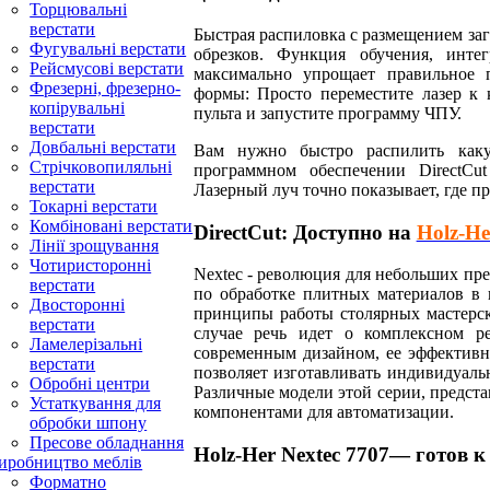
Торцювальні
верстати
Быстрая распиловка с размещением за
Фугувальні верстати
обрезков. Функция обучения, интег
Рейсмусові верстати
максимально упрощает правильное 
Фрезерні, фрезерно-
формы: Просто переместите лазер к
копірувальні
пульта и запустите программу ЧПУ.
верстати
Довбальні верстати
Вам нужно быстро распилить каку
Стрічковопиляльні
программном обеспечении DirectCu
верстати
Лазерный луч точно показывает, где пр
Токарні верстати
Комбіновані верстати
DirectCut: Доступно на
Holz-He
Лінії зрощування
Чотиристоронні
Nextec - революция для небольших пре
верстати
по обработке плитных материалов в 
Двосторонні
принципы работы столярных мастерск
верстати
случае речь идет о комплексном р
Ламелерізальні
современным дизайном, ее эффективн
верстати
позволяет изготавливать индивидуаль
Обробні центри
Различные модели этой серии, предст
Устаткування для
компонентами для автоматизации.
обробки шпону
Пресове обладнання
Holz-Her Nextec 7707— готов 
иробництво меблів
Форматно