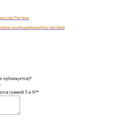
ness.site/?m=true
/tekhno.pro/brand/items/holz-her.html
не публикуется)
*
т
ется суммой 5 и 9?
*