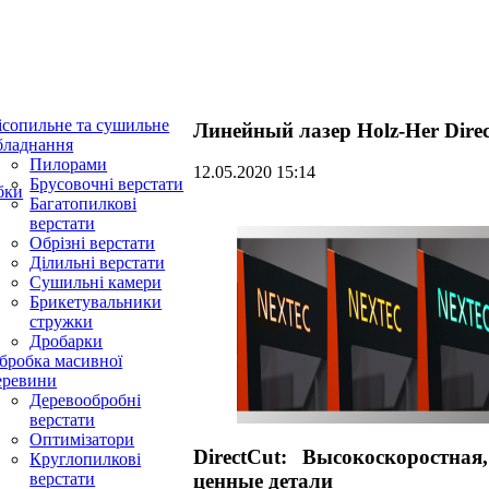
ісопильне та сушильне
Линейный лазер Holz-Her Dire
бладнання
Пилорами
12.05.2020 15:14
Брусовочні верстати
бки
Багатопилкові
верстати
Обрізні верстати
Ділильні верстати
Сушильні камери
Брикетувальники
стружки
Дробарки
бробка масивної
еревини
Деревообробні
верстати
Оптимізатори
DirectCut: Высокоскоростна
Круглопилкові
верстати
ценные детали