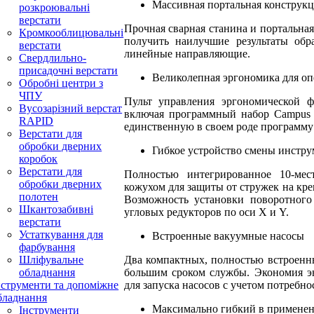
Массивная портальная конструк
розкроювальні
верстати
Прочная сварная станина и портальна
Кромкооблицювальні
получить наилучшие результаты обра
верстати
линейные направляющие.
Свердлильно-
присадочні верстати
Великолепная эргономика для оп
Обробні центри з
ЧПУ
Пульт управления эргономической 
Вусозарізний верстат
включая программный набор Campus в
RAPID
единственную в своем роде программу 
Верстати для
обробки дверних
Гибкое устройство смены инстру
коробок
Верстати для
Полностью интегрированное 10-мес
обробки дверних
кожухом для защиты от стружек на кр
полотен
Возможность установки поворотного
Шкантозабивні
угловых редукторов по оси X и Y.
верстати
Устаткування для
Встроенные вакуумные насосы
фарбування
Два компактных, полностью встроенн
Шліфувальне
большим сроком службы. Экономия э
обладнання
для запуска насосов с учетом потребно
нструменти та допоміжне
бладнання
Максимально гибкий в применени
Інструменти