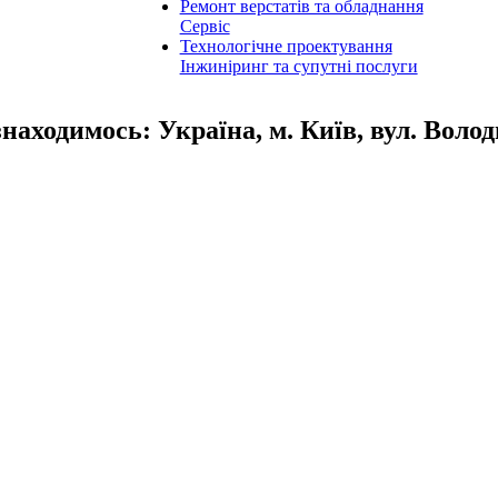
Ремонт верстатів та обладнання
Сервіс
Технологічне проектування
Інжиніринг та супутні послуги
знаходимось: Україна, м. Київ, вул. Воло