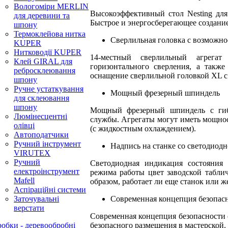
Вологоміри MERLIN
Высокоэффективный стол Nesting для
для деревини та
Быстрое и энергосберегающее создани
шпону
Термоклейова нитка
Сверлильная головка с возможн
KUPER
Нитководії KUPER
14-местный сверлильный агрега
Клей GIRAL для
горизонтального сверления, а такж
ребросклеювання
оснащение сверлильной головкой XL с
шпону
Ручне устаткування
Мощный фрезерный шпиндель
для склеювання
шпону
Мощный фрезерный шпиндель с гиб
Люмінесцентні
службы. Агрегаты могут иметь мощнос
олівці
(с жидкостным охлаждением).
Автоподатчики
Ручний інструмент
Надпись на станке со светодиод
VIRUTEX
Ручний
Светодиодная индикация состояния 
електроінструмент
режима работы цвет заводской табли
Mafell
образом, работает ли еще станок или 
Аспіраційні системи
Современная концепция безопас
Заточувальні
верстати
Современная концепция безопасности
безопасного размещения в мастерской.
обки - деревообробні