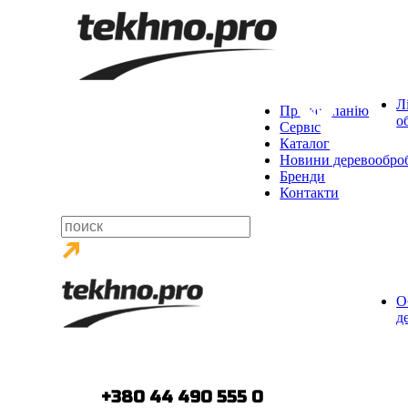
Л
Про компанію
о
Сервіс
Каталог
Новини деревообро
Бренди
Контакти
О
д
тел.:
+380 44 490 555 0