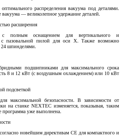
 оптимального распределения вакуума под деталями.
е вакуума — великолепное удержание деталей.
остью расширения
т с полным оснащением для вертикального и
е с пазовальной пилой для оси X. Также возможно
 24 шпинделями.
ридными подшипниками для максимального срока
ть 8 и 12 кВт (с воздушным охлаждением) или 10 кВт
ной подсветкой
для максимальной безопасности. В зависимости от
чки на станке NEXTEC изменяется, показывая, таким
же программа уже выполнена.
ности
 согласно новейшим директивам CE для компактного и