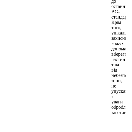
до
останньог
BG-
стандарту
Крім
того,
унікальн
захисний
кожух
допомага
вберегти
частини
тіла
від
небезпечн
зони,
не
упускаюч
з
уваги
оброблюв
заготовку.