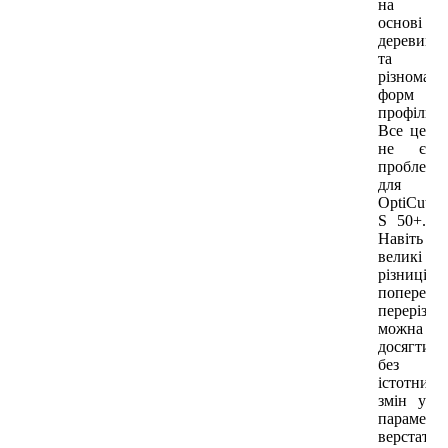
на
основі
деревини
та
різномані
форм
профілю.
Все це
не є
проблемо
для
OptiCut
S 50+.
Навіть
великі
різниці
поперечн
перерізів
можна
досягти
без
істотних
змін у
параметр
верстата.