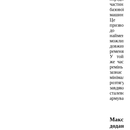
частині
базової
машини.
Це
призводи
до
найменшо
можливої
довжини
ременя.
У той
же час
ремінь
зазнає
мінімальн
розтягува
завдяки
сталевом
армуванн
Максим
додана