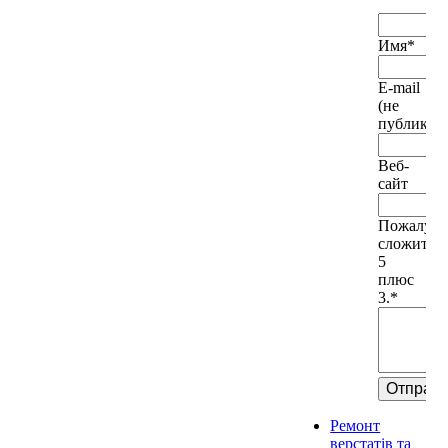
Имя
*
E-mail
(не
публикует
Веб-
сайт
Пожалуйс
сложите
5
плюс
3.
*
Ремонт
верстатів та