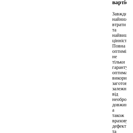
вартіст
Завжди
найнижчі
втрати
та
найвища
цінність.
Повна
оптимізац
не
тільки
гарантує
оптималь
використ
заготовок
залежно
від
необробле
довжини,
а
також
враховує
дефекти
та