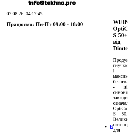
E-mail:
info@te
k
hno.pro
Торцю
верст
Фугув
07.08.26
04:17:45
Рейсм
WEINI
Працюємо: Пн-Пт 09:00 - 18:00
Фрезе
OptiCut
копір
S 50+
верст
Довба
від
Стріч
DimterL
верст
Токар
Продуктив
Комбі
гнучкість
Лінії
і
Чотир
максимал
верст
безпека
Двост
- ці
верст
синоніми
Ламел
завжди
верст
означали
Оброб
OptiCut
Устат
S 50.
обро
Великий
Пресо
потенціал
Виробництв
для
Форм