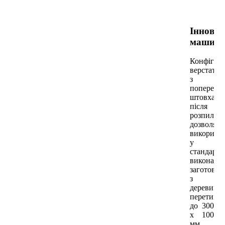
Інновац
машино
Конфігура
верстата
з
поперечн
штовханн
після
розпилюв
дозволяє
використ
у
стандарт
виконанн
заготовку
з
деревини
перетино
до 300
х 100
мм.