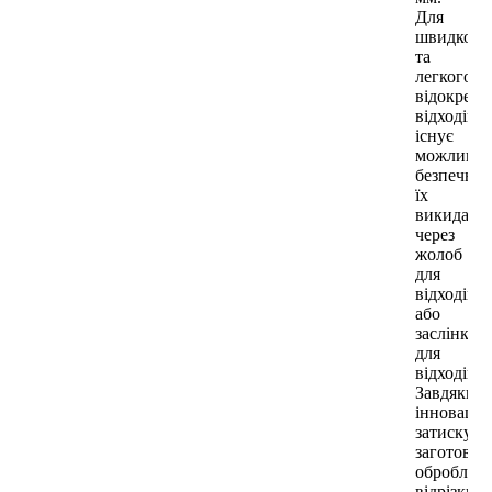
Для
швидкого
та
легкого
відокрем
відходів
існує
можливіс
безпечног
їх
викиданн
через
жолоб
для
відходів
або
заслінку
для
відходів.
Завдяки
інноваці
затиску
заготовки
оброблені
відрізки