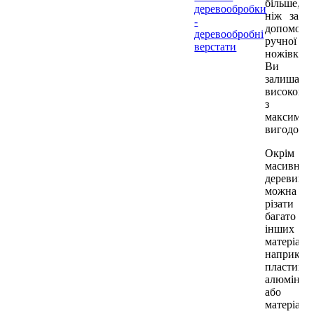
більше,
деревообробки
ніж за
-
допомого
деревообробні
ручної
верстати
ножівки.
Ви
залишаєте
високопр
з
максимал
вигодою.
Окрім
масивної
деревини,
можна
різати
багато
інших
матеріалів
наприклад
пластик,
алюміній
або
матеріали