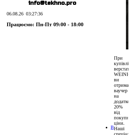
E-mail:
info@te
k
hno.pro
Торцю
верст
Фугув
06.08.26
03:27:36
Рейсм
Працюємо: Пн-Пт 09:00 - 18:00
Фрезе
копір
верст
Довба
Стріч
верст
Токар
При
Комбі
купівлі
Лінії
верстата
Чотир
WEINIG
верст
ви
Двост
отримаєт
верст
ваучер
Ламел
на
верст
додаткові
Оброб
20%
Устат
від
обро
покупної
Пресо
ціни.
Виробництв
Наші
Форм
спеціаліс