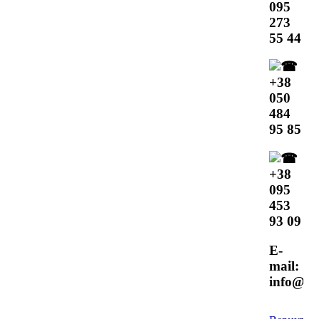
095
273
55 44
+38
050
484
95 85
+38
095
453
93 09
E-
mail:
info@te