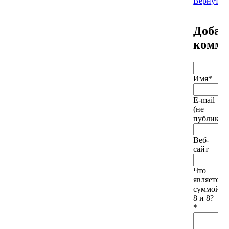
Вернутьс
Добав
комме
Имя
*
E-mail
(не
публикует
Веб-
сайт
Что
является
суммой
8 и 8?
*