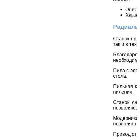
Опис
Хара
Радиал
Станок пр
так и в т
Благодаря
необходим
Пила с эл
стола.
Пильная к
пиления.
Станок с
позволяющ
Модерниз
позволяет
Привод от