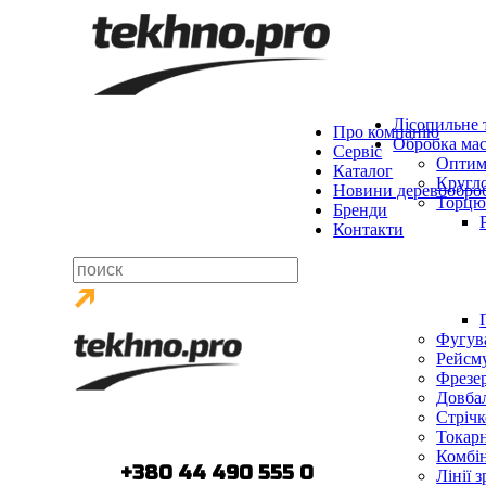
Лісопильне 
Про компанію
Обробка мас
Сервіс
Оптим
Каталог
Кругло
Новини деревообро
Торцю
Бренди
Контакти
Фугува
Рейсму
Фрезер
Довбал
Стрічк
Токарн
Комбін
тел.:
+380 44 490 555 0
Лінії 