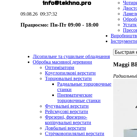
E-mail:
info@te
k
hno.pro
Чотири
Двосто
Ламеле
09.08.26
09:37:33
Оброб
Працюємо: Пн-Пт 09:00 - 18:00
Устат
Пресо
Виробництв
Інструменти
Лісопильне та сушильне обладнання
Обробка масивної деревини
Maggi B
Оптимізатори
Круглопилкові верстати
Радиальны
Торцювальні верстати
Радиальные торцовочные
станки
Пневматические
торцовочные станки
Фугувальні верстати
Рейсмусові верстати
Фрезерні, фрезерно-
копірувальні верстати
Довбальні верстати
Стрічковопиляльні верстати