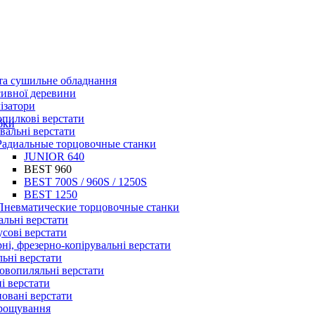
та сушильне обладнання
ивної деревини
ізатори
пилкові верстати
бки
вальні верстати
Радиальные торцовочные станки
JUNIOR 640
BEST 960
BEST 700S / 960S / 1250S
BEST 1250
Пневматические торцовочные станки
льні верстати
сові верстати
ні, фрезерно-копірувальні верстати
ьні верстати
овопиляльні верстати
і верстати
овані верстати
зрощування