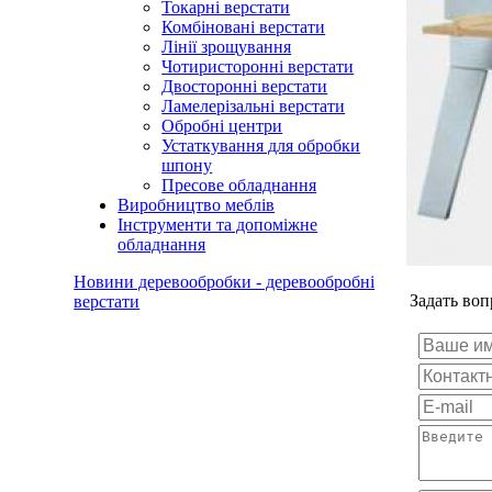
Токарні верстати
Комбіновані верстати
Лінії зрощування
Чотиристоронні верстати
Двосторонні верстати
Ламелерізальні верстати
Обробні центри
Устаткування для обробки
шпону
Пресове обладнання
Виробництво меблів
Інструменти та допоміжне
обладнання
Новини деревообробки - деревообробні
Задать во
верстати