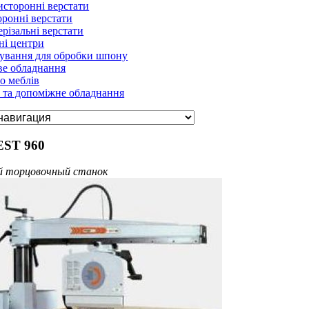
сторонні верстати
ронні верстати
різальні верстати
ні центри
кування для обробки шпону
ве обладнання
о меблів
 та допоміжне обладнання
EST 960
й торцовочный станок