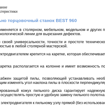
ание
ктеристики
ьно торцовочный станок
BEST
960
именяется в столярном, мебельном, модельном и других пр
ехнологической линии для вырезания дефектов.
 своей универсальности, точности и простоте техническ
остью в любой столярной мастерской.
ектродвигателем крепится на каретке, которая обеспечив
аретка располагается на колонне и имеет возможность по
набжен защитой пилы, позволяющей устанавливать необ
им изменять угол наклона пилы в плоскости перпендикулярн
ированный кожух пильного диска гарантирует надежную
 осуществлять простую и удобную замену пильного полотна
 электродвигателя к пильному узлу прямой (без использова