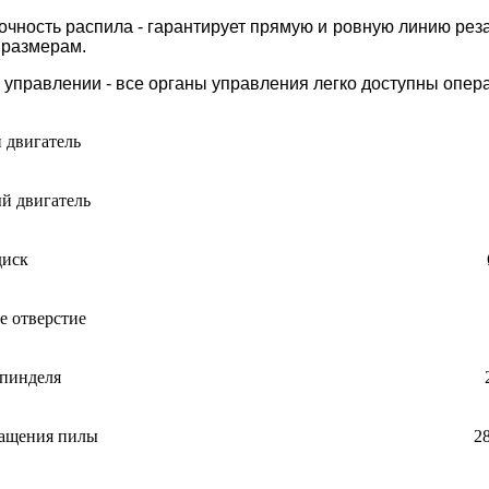
очность распила - гарантирует прямую и ровную линию рез
 размерам.
в управлении - все органы управления легко доступны опера
 двигатель
й двигатель
диск
е отверстие
пинделя
ращения пилы
2