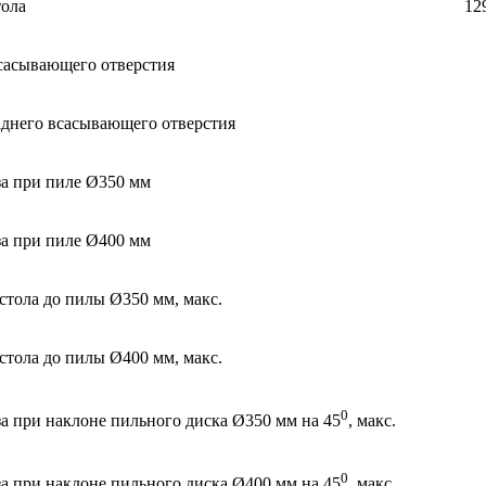
тола
12
сасывающего отверстия
аднего всасывающего отверстия
за при пиле Ø350 мм
за при пиле Ø400 мм
стола до пилы Ø350 мм, макс.
стола до пилы Ø400 мм, макс.
0
а при наклоне пильного диска Ø350 мм на 45
, макс.
0
а при наклоне пильного диска Ø400 мм на 45
, макс.