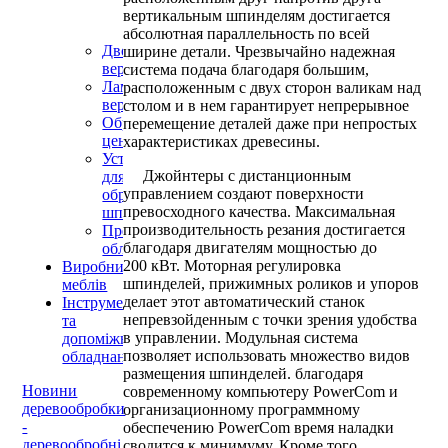
ZMM
вертикальным шпинделям достигается
Stomana
абсолютная параллельность по всей
Двосторонні
ширине детали. Чрезвычайно надежная
верстати
система подача благодаря большим,
Ламелерізальні
расположенным с двух сторон валикам над
верстати
столом и в нем гарантирует непрерывное
Обробні
перемещение деталей даже при непростых
центри
характеристиках древесины.
Устаткування
Джойнтеры с дистанционным
для
управлением создают поверхности
обробки
превосходного качества. Максимальная
шпону
производительность резания достигается
Пресове
благодаря двигателям мощностью до
обладнання
200 кВт. Моторная регулировка
Виробництво
шпинделей, прижимных роликов и упоров
меблів
делает этот автоматический станок
Інструменти
непревзойденным с точки зрения удобства
та
в управлении. Модульная система
допоміжне
позволяет использовать множество видов
обладнання
размещения шпинделей. благодаря
Новини
современному компьютеру PowerCom и
деревообробки
организационному программному
-
обеспечению PowerCom время наладки
деревообробні
сводится к минимуму. Кроме того,