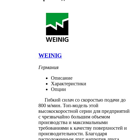
Weinig
Cube
Четырехсторонние
станки
Weinig
Серии
Unimat
Четырехсторонние
станки
Weinig
WEINIG
Серии
Powermat
Германия
Четырехсторонние
станки
Описание
Weinig
Характеристики
Серии
Опции
Hydromat
Четырехсторонние
Гибкий силач со скоростью подачи до
станки
800 м/мин. Топ-модель этой
Weinig
высокоскоростной серии для предприятий
серии
с чрезвычайно большим объемом
Profimat
производства и максимальными
LEADERMAC
требованиями к качеству поверхностей и
Четырехсторонние
производительности. Благодаря
станки
расположенным друг напротив друга