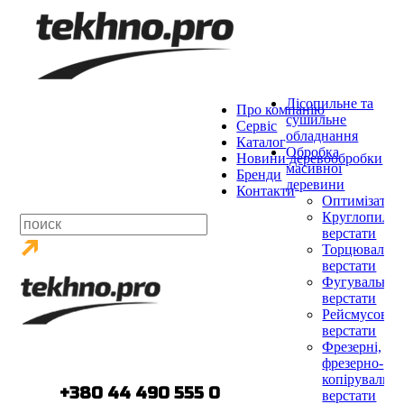
Лісопильне та
Про компанію
сушильне
Сервіс
обладнання
Каталог
Обробка
Новини деревообробки
масивної
Бренди
деревини
Контакти
Оптимізатор
Круглопилко
верстати
Торцювальні
верстати
Фугувальні
верстати
Рейсмусові
верстати
Фрезерні,
фрезерно-
копірувальні
тел.:
+380 44 490 555 0
верстати