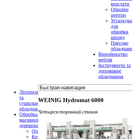
верстати
Обробні
центри
Устаткуванн
для
обробки
шпону
Пресове
обладнання
Виробництво
меблів
Інструменти та
допоміжне
обладнання
Лісопильне
та
WEINIG Hydromat 6000
сушильне
обладнання
Четырехсторонний станок
Обробка
масивної
деревини
Оптимізатори
Круглопилкові