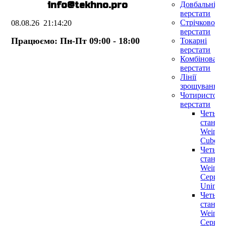
E-mail:
info@te
k
hno.pro
Довбальні
верстати
Стрічковопи
08.08.26
21:14:20
верстати
Працюємо: Пн-Пт 09:00 - 18:00
Токарні
верстати
Комбіновані
верстати
Лінії
зрощування
Чотиристоро
верстати
Четыре
станки
Weinig
Cube
Четыре
станки
Weinig
Серии
Unimat
Четыре
станки
Weinig
Серии