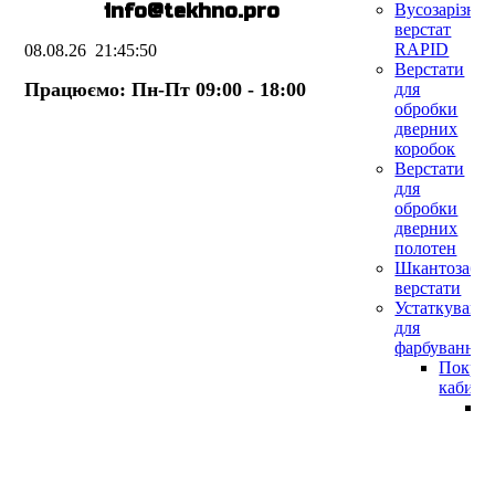
E-mail:
info@te
k
hno.pro
Вусозарізни
верстат
RAPID
08.08.26
21:45:51
Верстати
Працюємо: Пн-Пт 09:00 - 18:00
для
обробки
дверних
коробок
Верстати
для
обробки
дверних
полотен
Шкантозабив
верстати
Устаткуванн
для
фарбування
Покра
кабин
П
к
с
с
ф