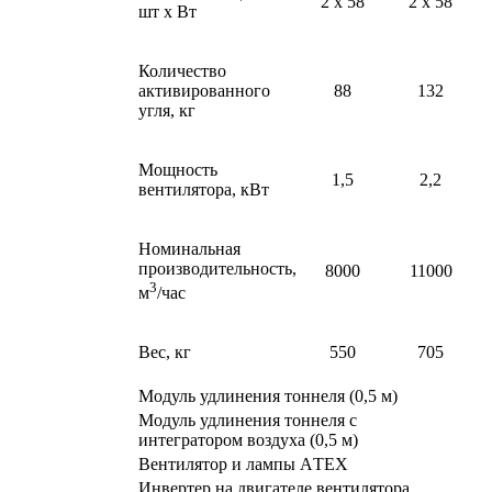
2 х 58
2 х 58
шт х Вт
Количество
активированного
88
132
угля, кг
Мощность
1,5
2,2
вентилятора, кВт
Номинальная
производительность,
8000
11000
3
м
/час
Вес, кг
550
705
Модуль удлинения тоннеля (0,5 м)
Модуль удлинения тоннеля с
интегратором воздуха (0,5 м)
Вентилятор и лампы АTEX
Инвертер на двигателе вентилятора