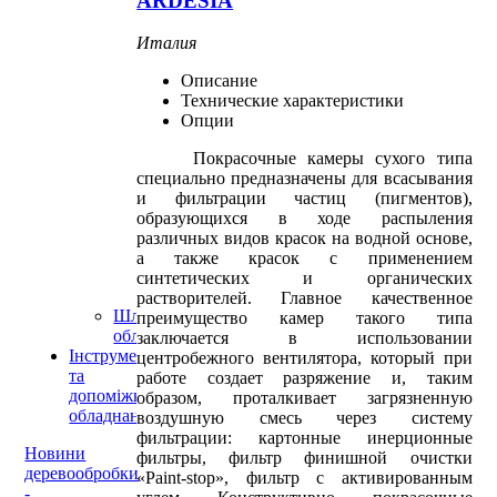
ARDESIA
Аспирация
пыли
Италия
Блоки
приточной
Описание
вентиляции
Технические характеристики
Автоматические
Опции
покрасочные
камеры
Покрасочные камеры сухого типа
Сушильные
специально предназначены для всасывания
тунели
и фильтрации частиц (пигментов),
Специальное
образующихся в ходе распыления
оборудование
различных видов красок на водной основе,
Автоматические
а также красок с применением
системы
синтетических и органических
транспортировки
растворителей. Главное качественное
Шліфувальне
преимущество камер такого типа
обладнання
заключается в использовании
Інструменти
центробежного вентилятора, который при
та
работе создает разряжение и, таким
допоміжне
образом, проталкивает загрязненную
обладнання
воздушную смесь через систему
фильтрации: картонные инерционные
Новини
фильтры, фильтр финишной очистки
деревообробки
«Paint-stop», фильтр с активированным
-