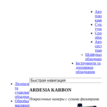
п
в
Автома
покрас
камер
Сушил
тунели
Специа
оборуд
Автома
систем
трансп
Шліфувальн
обладнання
Інструменти та
допоміжне
обладнання
Лісопильне
та
ARDESIA KARBON
сушильне
обладнання
Покрасочные камеры с сухими фильтрами
Обробка
масивної