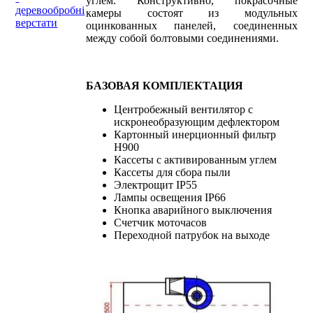
углем. Конструктивно, покрасочные
деревообробні
камеры состоят из модульных
верстати
оцинкованных панелей, соединенных
между собой болтовыми соединениями.
БАЗОВАЯ КОМПЛЕКТАЦИЯ
Центробежный вентилятор с
искронеобразующим дефлектором
Картонный инерционный фильтр
Н900
Кассеты с активированным углем
Кассеты для сбора пыли
Электрощит IP55
Лампы освещения IP66
Кнопка аварийного выключения
Счетчик моточасов
Переходной патрубок на выходе