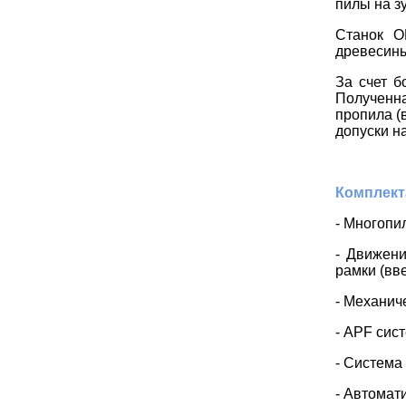
пилы
на з
C
танок
O
древесины
За счет б
Полученна
пропила (
допуски н
Комплект
- Многопи
- Движени
рамки (вв
- Механич
-
APF
сист
- Система
- Автомат