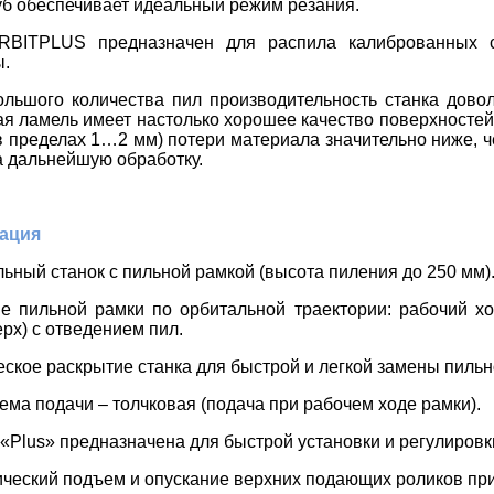
уб
обеспечивает идеальный режим резания.
RBIT
PLUS
предназначен для распила калиброванных с
.
ольшого количества пил производительность станка дово
я ламель имеет настолько хорошее качество поверхностей,
в пределах 1…2 мм) потери материала значительно ниже, 
а дальнейшую обработку.
ация
льный станок с пильной рамкой (высота пиления до 250 мм)
е пильной рамки по орбитальной траектории: рабочий хо
ерх) с отведением пил.
еское раскрытие станка для быстрой и легкой замены пильн
ема подачи – толчковая (подача при рабочем ходе рамки).
 «
Plus
» предназначена для быстрой установки и регулиров
ический подъем и опускание верхних подающих роликов пр