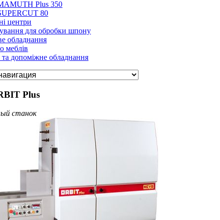
MAMUTH Plus 350
SUPERCUT 80
ні центри
кування для обробки шпону
ве обладнання
о меблів
 та допоміжне обладнання
BIT Plus
ный станок