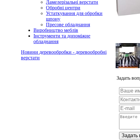
Ламелерізальні верстати
Обробні центри
Устаткування для обробки
шпону
Пресове обладнання
Виробництво меблів
Інструменти та допоміжне
обладнання
Новини деревообробки - деревообробні
верстати
Задать во