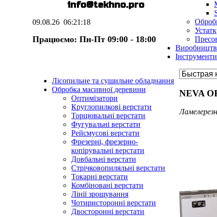
E-mail:
info@te
k
hno.pro
Оброб
09.08.26
06:21:19
Устат
Працюємо: Пн-Пт 09:00 - 18:00
Пресо
Виробництв
Інструменти
Лісопильне та сушильне обладнання
Обробка масивної деревини
NEVA OR
Оптимізатори
Круглопилкові верстати
Ламелерез
Торцювальні верстати
Фугувальні верстати
Рейсмусові верстати
Фрезерні, фрезерно-
копірувальні верстати
Довбальні верстати
Стрічковопиляльні верстати
Токарні верстати
Комбіновані верстати
Лінії зрощування
Чотиристоронні верстати
Двосторонні верстати