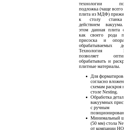
технологии порис
подложка (чаще всего то
плита из МДФ) прижима
к столу станка 
действием вакуума. 
этом данная плита сл
как своего рода плос
присоска и опора 
обрабатываемых детал
Технология Nest
позволяет оптимал
обрабатывать и раскраи
плитные материалы.
Для форматирован
согласно вложенн
схемам раскроя на
столе Nesting.
Обработка деталей 
вакуумных присос
с ручным
позиционирование
Минимальный шаг
(50 мм) стола Nesti
от компании HOLZ