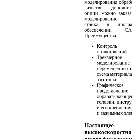
моделирования обработк
качестве дополнитель
опции можно заказать
моделирование раб
станка в программ
обеспечении CAMP
Преимущества:
Контроль
столкновений
Трехмерное
моделирование
перемещений станк
съема материала на
заготовке
Графическое
представление
обрабатывающей
головки, инструме
и его крепления, ст
и зажимных элемен
Настоящее
высокоскоростное 5
осевое фрезерование