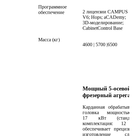
Программное
2 лицензии CAMPUS
обеспечение
V6; Hops; aCADemy;
3D-моделирование;
CabinetControl Base
Масса (кг)
4600 | 5700 |6500
Мощный 5-осевой
фрезерный агрегат
Карданная обрабатыва
головка мощностью
17 кВт (стандарт
комплектация: 12 к
обеспечивает прецизио
изготовление слож