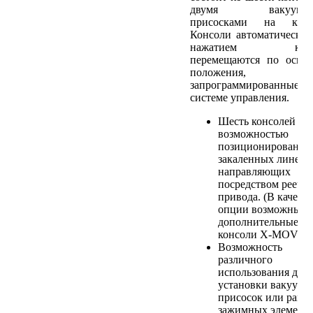
двумя вакуумн
присосками на кажд
Консоли автоматически
нажатием кноп
перемещаются по оси 
положения,
запрограммированны
системе управления.
Шесть консолей с
возможностью
позиционирования
закаленных линей
направляющих
посредством реечн
привода. (В качест
опции возможны
дополнительные
консоли X-MOVE)
Возможность
различного
использования для
установки вакуум
присосок или рамн
зажимных элементо