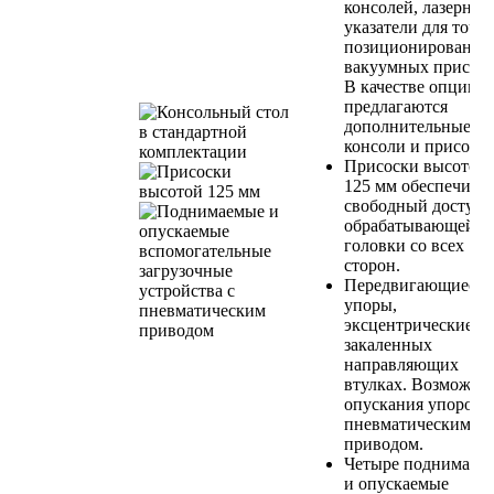
консолей, лазерные
указатели для точн
позиционирования
вакуумных присосо
В качестве опции
предлагаются
дополнительные
консоли и присоски
Присоски высотой
125 мм обеспечива
свободный доступ 
обрабатывающей
головки со всех
сторон.
Передвигающиеся
упоры,
эксцентрические, в
закаленных
направляющих
втулках. Возможно
опускания упоров
пневматическим
приводом.
Четыре поднимаем
и опускаемые