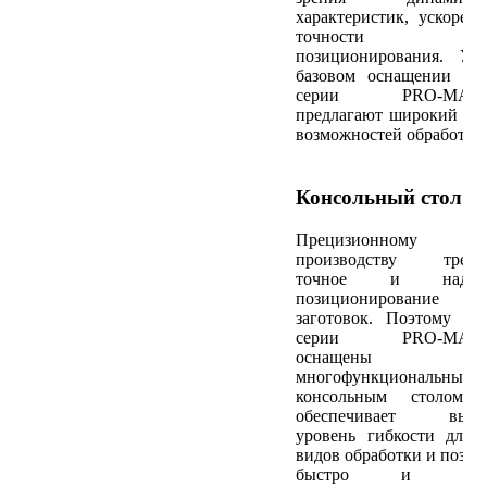
характеристик, ускорен
точности
позиционирования. Уж
базовом оснащении ст
серии PRO-MAS
предлагают широкий сп
возможностей обработки
Консольный стол
Прецизионному
производству требуе
точное и надеж
позиционирование
заготовок. Поэтому ст
серии PRO-MAS
оснащены
многофункциональным
консольным столом.
обеспечивает высо
уровень гибкости для 
видов обработки и позво
быстро и прос