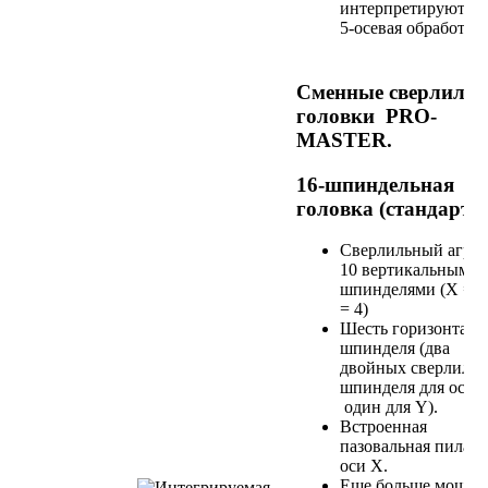
интерпретируются 
5-осевая обработка.
Сменные сверлиль
головки PRO-
MASTER.
16-шпиндельная
головка (стандарт)
Сверлильный агрег
10 вертикальными
шпинделями (X = 6 
= 4)
Шесть горизонтал
шпинделя (два
двойных сверлиль
шпинделя для оси 
один для Y).
Встроенная
пазовальная пила п
оси X.
Еще больше мощно