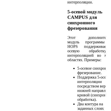
интерполяции.
5-осевой модуль
CAMPUS для
синхронного
фрезерования
Этот дополнитель
модуль программы 
HOPS поддерживает
осевую обработк
интерполяцией во мно
областях. Примеры:
5-осевое синхронн
фрезерование.
Поддержка 5-осево
интерполяции
посредством верхн
нижней направляю
кривой (синхронна
обработка).
Два контура на
заданных слоях