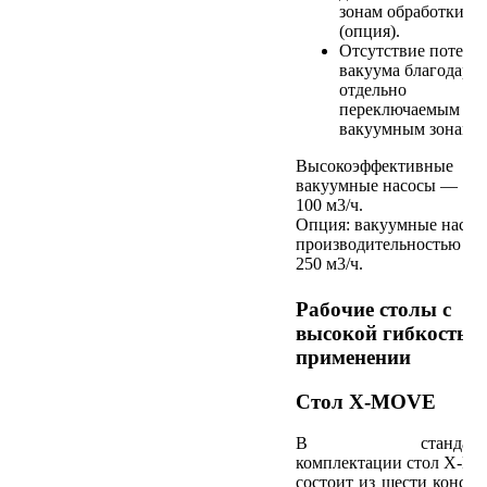
зонам обработки
(опция).
Отсутствие потерь
вакуума благодаря
отдельно
переключаемым
вакуумным зонам.
Высокоэффективные
вакуумные насосы —
100 м3/ч.
Опция: вакуумные насос
производительностью 14
250 м3/ч.
Рабочие столы с
высокой гибкостью
применении
Стол X-MOVE
В стандартн
комплектации стол X-
состоит из шести консол