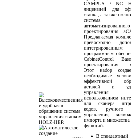
CAMPUS / NC Hop
лицензией для офис
станка, а также полноце
система
автоматизированного
проектирования aCADe
Предлагаемая комплект
превосходно дополняе
интегрированным
программным обеспече
CabinetControl Base 
проектирования мебе
Этот набор создает 
необходимые условия 
эффективной обрабо
деталей и удобн
управления
использованием интерф
для сканера штрихо
кодов, ручного пул
управления, возможно
импорта и множества др
функций.
В стандартный