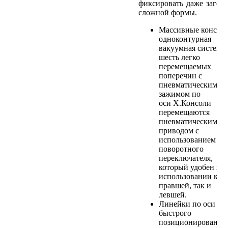
фиксировать даже загот
сложной формы.
Массивные консол
одноконтурная
вакуумная система,
шесть легко
перемещаемых
поперечин с
пневматическим
зажимом по
оси X.Консоли
перемещаются
пневматическим
приводом с
использованием
поворотного
переключателя,
который удобен в
использовании как 
правшей, так и
левшей.
Линейки по оси X 
быстрого
позиционирования