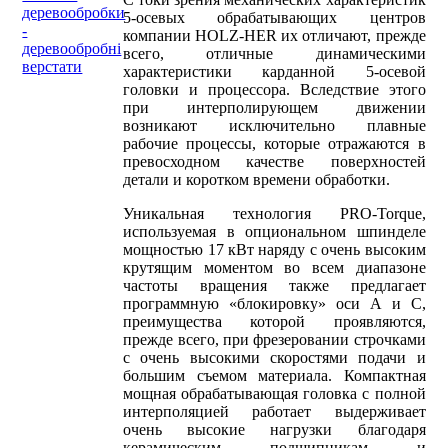
деревообробки
5-осевых обрабатывающих центров
-
компании HOLZ-HER их отличают, прежде
деревообробні
всего, отличные динамическими
верстати
характеристики карданной 5-осевой
головки и процессора. Вследствие этого
при интерполирующем движении
возникают исключительно плавные
рабочие процессы, которые отражаются в
превосходном качестве поверхностей
детали и коротком времени обработки.
Уникальная технология PRO-Torque,
используемая в опциональном шпинделе
мощностью 17 кВт наряду с очень высоким
крутящим моментом во всем диапазоне
частоты вращения также предлагает
программную «блокировку» оси A и C,
преимущества которой проявляются,
прежде всего, при фрезеровании строчками
с очень высокими скоростями подачи и
большим съемом материала. Компактная
мощная обрабатывающая головка с полной
интерполяцией работает выдерживает
очень высокие нагрузки благодаря
керамическим подшипникам и