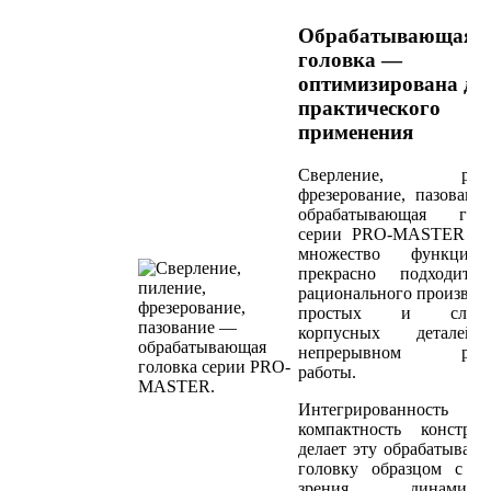
Обрабатывающая
головка —
оптимизирована дл
практического
применения
Сверление, расп
фрезерование, пазован
обрабатывающая голо
серии PRO-MASTER им
множество функци
прекрасно подходит 
рационального производ
простых и слож
корпусных детале
непрерывном реж
работы.
Интегрированност
компактность констру
делает эту обрабатыва
головку образцом с т
зрения динамичес