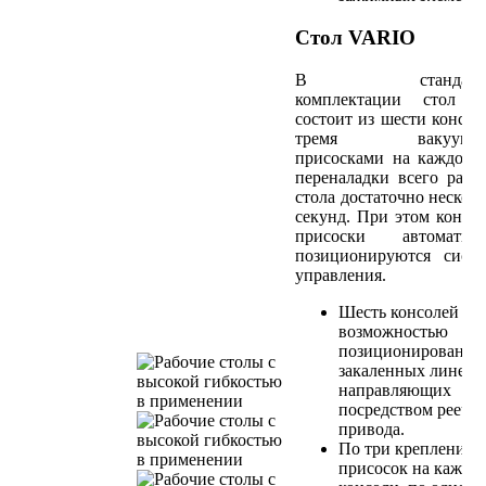
Стол VARIO
В стандартн
комплектации стол Va
состоит из шести консол
тремя вакуумн
присосками на каждой.
переналадки всего рабо
стола достаточно нескол
секунд. При этом консо
присоски автоматиче
позиционируются сист
управления.
Шесть консолей с
возможностью
позиционирования
закаленных линей
направляющих
посредством реечн
привода.
По три крепления 
присосок на каждо