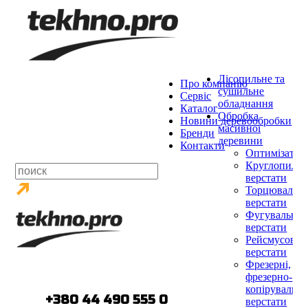
Лісопильне та
Про компанію
сушильне
Сервіс
обладнання
Каталог
Обробка
Новини деревообробки
масивної
Бренди
деревини
Контакти
Оптимізатор
Круглопилко
верстати
Торцювальні
верстати
Фугувальні
верстати
Рейсмусові
верстати
Фрезерні,
фрезерно-
копірувальні
тел.:
+380 44 490 555 0
верстати