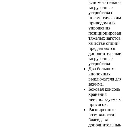
вспомогательные
загрузочные
устройства с
пневматическим
приводом для
упрощения
позиционирования
тяжелых заготовок.
качестве опции
предлагаются
дополнительные
загрузочные
устройства.
Два больших
кнопочных
выключателя для
зажима.
Боковая консоль дл
хранения
неиспользуемых
присосок.
Расширенные
возможности
благодаря
дополнительным