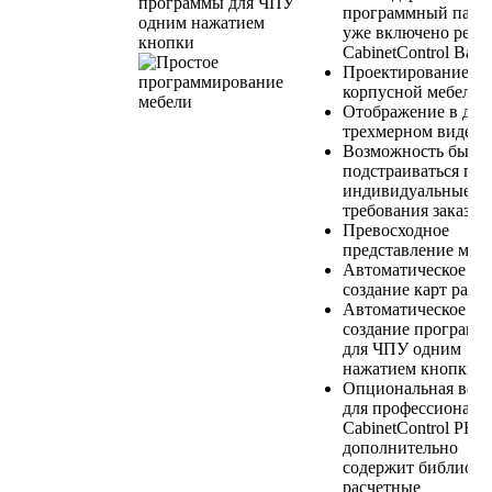
программный паке
уже включено реш
CabinetControl Base
Проектирование
корпусной мебели.
Отображение в двух
трехмерном виде.
Возможность быст
подстраиваться под
индивидуальные
требования заказчи
Превосходное
представление мебе
Автоматическое
создание карт раскр
Автоматическое
создание программ
для ЧПУ одним
нажатием кнопки.
Опциональная верс
для профессионало
CabinetControl PRO
дополнительно
содержит библиоте
расчетные