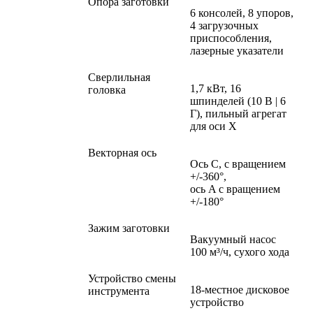
Опора заготовки
6 консолей, 8 упоров,
4 загрузочных
приспособления,
лазерные указатели
Сверлильная
1,7 кВт, 16
головка
шпинделей (10 В | 6
Г), пильный агрегат
для оси X
Векторная ось
Ось C, с вращением
+/-360°,
ось A с вращением
+/-180°
Зажим заготовки
Вакуумный насос
100 м³/ч, сухого хода
Устройство смены
18-местное дисковое
инструмента
устройство