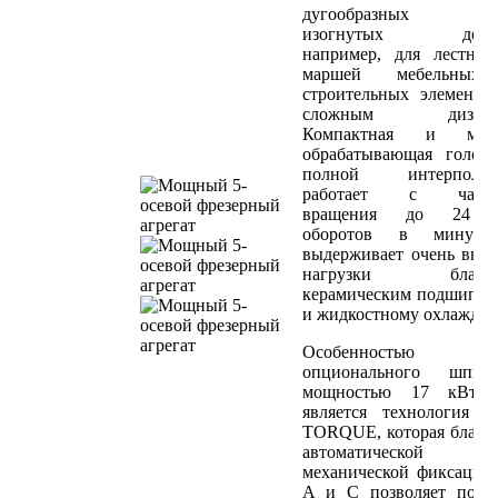
дугообразных 
изогнутых детал
например, для лестни
маршей мебельны
строительных элементо
сложным дизайн
Компактная и мощ
обрабатывающая голов
полной интерполяц
работает с часто
вращения до 24 
оборотов в минут
выдерживает очень выс
нагрузки благод
керамическим подшипн
и жидкостному охлажде
Особенностью
опционального шпинд
мощностью 17 кВт (
является технология 
TORQUE, которая благо
автоматической
механической фиксации
A и C позволяет полу