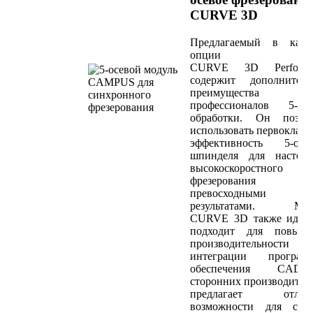
CURVE 3D
Предлагаемый в качес
опции пак
CURVE 3D Performa
содержит дополнитель
преимущества 
профессионалов 5-осе
обработки. Он позвол
использовать первоклас
эффективность 5-осев
шпинделя для настоящ
высокоскоростного
фрезерования
превосходными
результатами. Мод
CURVE 3D также идеал
подходит для повыше
производительности 
интеграции програмн
обеспечения CAD/
сторонних производител
предлагает отлич
возможности для спла