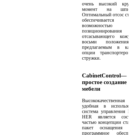
очень высокий крутя
момент на шпинде
Оптимальный отсос стр
обеспечивается
возможностью
позиционирования
отсасывающего кожух
восьми положения
предлагаемым в качес
опции транспортером 
стружки.
CabinetControl—
простое создание
мебели
Высококачественна
удобная в использова
система управления H
HER является состав
частью концепции станк
пакет оснащения вхо
программное обеспече