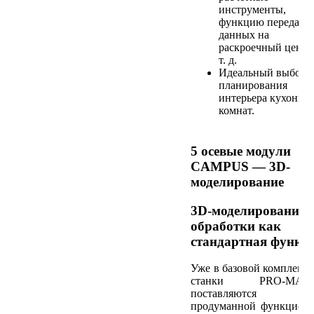
инструменты,
функцию передачи
данных на
раскроечный центр
т. д.
Идеальный выбор 
планирования
интерьера кухонь и
комнат.
5 осевые модули
CAMPUS — 3D-
моделирование
3D-моделирование
обработки как
стандартная функц
Уже в базовой комплект
станки PRO-MAS
поставляются
продуманной функцией