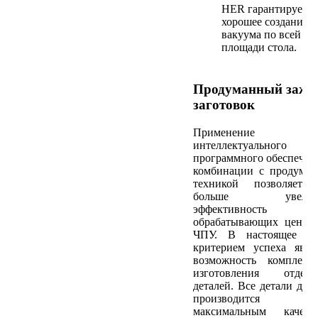
HER гарантирует
хорошее создание
вакуума по всей
площади стола.
Продуманный заж
заготовок
Применение
интеллектуального
программного обеспечен
комбинации с продума
техникой позволяет 
больше увелич
эффективность
обрабатывающих центр
ЧПУ. В настоящее вр
критерием успеха явля
возможность комплекс
изготовления отдель
деталей. Все детали до
производится
максимальным качеств