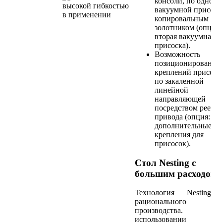
консоли, по одной
вакуумной присоск
копировальным
золотником (опция:
вторая вакуумная
присоска).
Возможность
позиционирования
креплений присосо
по закаленной
линейной
направляющей
посредством реечн
привода (опция:
дополнительные
крепления для
присосок).
Стол Nesting с
большим расходом
Технология Nesting 
рационального
производства. 
использовании э