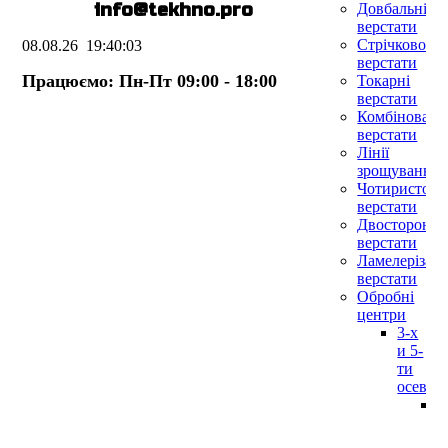
E-mail:
info@te
k
hno.pro
Довбальні
верстати
Стрічковопи
08.08.26
19:40:04
верстати
Працюємо: Пн-Пт 09:00 - 18:00
Токарні
верстати
Комбіновані
верстати
Лінії
зрощування
Чотиристоро
верстати
Двосторонні
верстати
Ламелерізаль
верстати
Обробні
центри
3-х
и 5-
ти
осевые
P
7