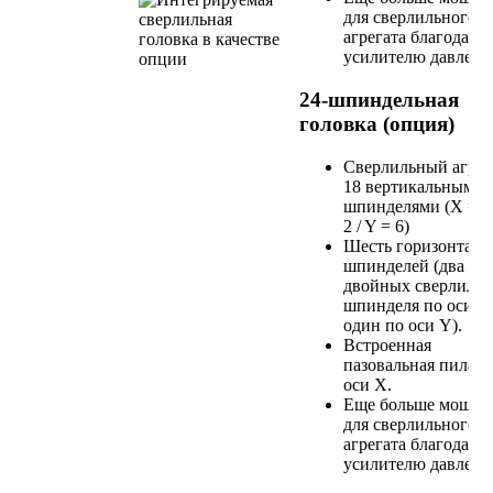
для сверлильного
агрегата благодаря
усилителю давлени
24-шпиндельная
головка (опция)
Сверлильный агрег
18 вертикальными
шпинделями (X = 1
2 / Y = 6)
Шесть горизонтал
шпинделей (два
двойных сверлиль
шпинделя по оси X 
один по оси Y).
Встроенная
пазовальная пила п
оси X.
Еще больше мощно
для сверлильного
агрегата благодаря
усилителю давлени