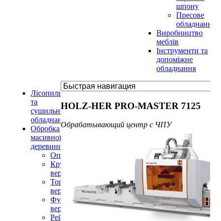
шпону
Пресове
обладнання
Виробництво
меблів
Інструменти та
допоміжне
обладнання
Лісопильне
та
HOLZ-HER PRO-MASTER 7125
сушильне
обладнання
Обрабатывающий центр с ЧПУ
Обробка
масивної
деревини
Оптимізатори
Круглопилкові
верстати
Торцювальні
верстати
Фугувальні
верстати
Рейсмусові