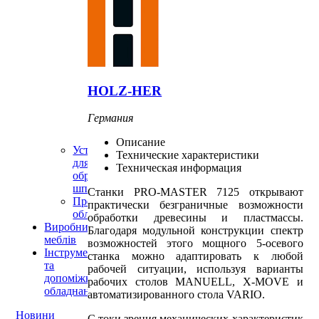
и
5-
ти
осевые
Для
оконного
и
HOLZ-HER
дверного
производства
Германия
Для
домостроения
Описание
Устаткування
Технические характеристики
для
Техническая информация
обробки
шпону
Станки PRO-MASTER 7125 открывают
Пресове
практически безграничные возможности
обладнання
обработки древесины и пластмассы.
Виробництво
Благодаря модульной конструкции спектр
меблів
возможностей этого мощного 5-осевого
Інструменти
станка можно адаптировать к любой
та
рабочей ситуации, используя варианты
допоміжне
рабочих столов MANUELL, X-MOVE и
обладнання
автоматизированного стола VARIO.
Новини
С токи зрения механических характеристик