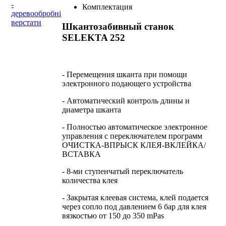
-
Комплектация
деревообробні
верстати
Шкантозабивный станок
SELEKTA 252
- Перемещения шканта при помощи
электронного подающего устройства
- Автоматический контроль длины и
диаметра шканта
- Полностью автоматическое электронное
управления с переключателем программ
ОЧИСТКА-ВПРЫСК КЛЕЯ-ВКЛЕЙКА/
ВСТАВКА
- 8-ми ступенчатый переключатель
количества клея
- Закрытая клеевая система, клей подается
через сопло под давлением 6 бар для клея
вязкостью от 150 до 350 mPas