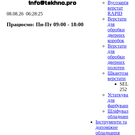
E-mail:
info@te
k
hno.pro
Вусозарізни
верстат
RAPID
08.08.26
06:28:25
Верстати
Працюємо: Пн-Пт 09:00 - 18:00
для
обробки
дверних
коробок
Верстати
для
обробки
дверних
полотен
Шкантозабив
верстати
SELE
252
Устаткуванн
для
фарбування
Шліфувальн
обладнання
Інструменти та
допоміжне
обладнання