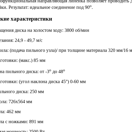
офункциональная направляющая линейка позволяет проводить д
о
ки. Результат: идеальное соединение под 90
.
ские характеристики
ащения диска на холостом ходу: 3800 об/мин
зания: 24,9 - 49,7 м/c
ила: (подача пильного узла)/ при толщине материала 320 мм/16 
готовки: (макс.) 85 мм
о
о
на пильного диска: от -3
до 48
готовки: (угол наклона диска 45°) 0-60 мм
льного диска: 250 мм
ола: 726x564 мм
ла: 462 мм
ла с ножками: 891 мм
ая мощность: 2500 Вт