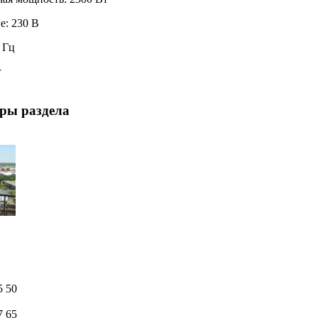
: 230 В
 Гц
г
ры раздела
5 50
7 65