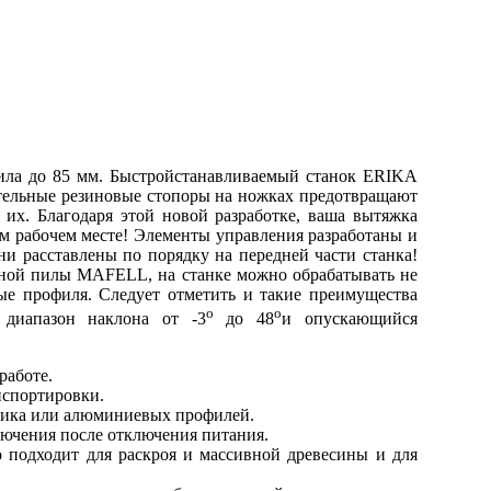
пила до 85 мм. Быстройстанавливаемый станок ERIKA
ительные резиновые стопоры на ножках предотвращают
их. Благодаря этой новой разработке, ваша вытяжка
том рабочем месте! Элементы управления разработаны и
ни расставлены по порядку на передней части станка!
ьной пилы MAFELL, на станке можно обрабатывать не
вые профиля. Следует отметить и такие преимущества
о
о
 диапазон наклона от -3
до 48
и опускающийся
работе.
анспортировки.
стика или алюминиевых профилей.
лючения после отключения питания.
 подходит для раскроя и массивной древесины и для