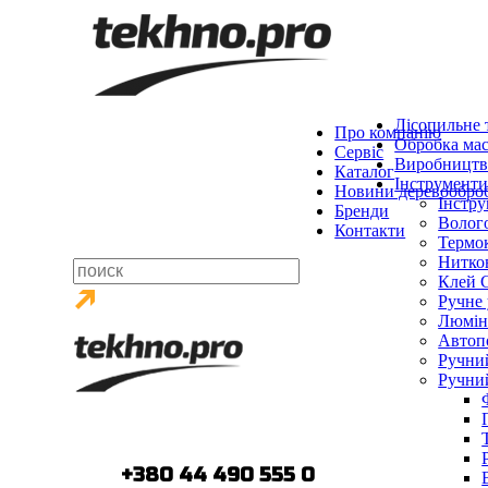
Лісопильне 
Про компанію
Обробка мас
Сервіс
Виробництв
Каталог
Інструменти
Новини деревообро
Інстр
Бренди
Волог
Контакти
Термо
Нитко
Клей 
Ручне
Люміне
Автоп
Ручни
Ручний
тел.:
+380 44 490 555 0