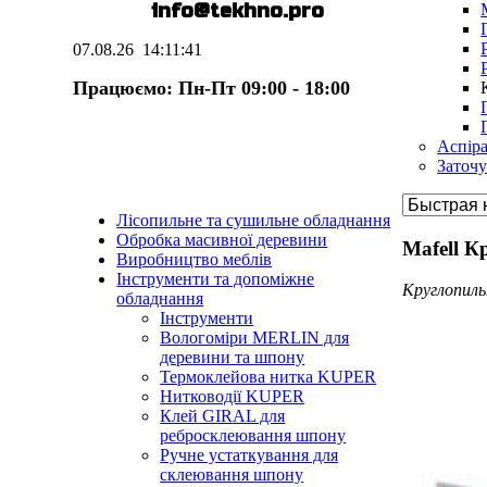
E-mail:
info@te
k
hno.pro
07.08.26
14:11:42
Працюємо: Пн-Пт 09:00 - 18:00
Аспіра
Заточу
Лісопильне та сушильне обладнання
Обробка масивної деревини
Mafell 
Виробництво меблів
Інструменти та допоміжне
Круглопиль
обладнання
Інструменти
Вологоміри MERLIN для
деревини та шпону
Термоклейова нитка KUPER
Нитководії KUPER
Клей GIRAL для
ребросклеювання шпону
Ручне устаткування для
склеювання шпону