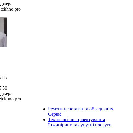
еджера
tekhno.pro
5 85
5 50
еджера
tekhno.pro
Ремонт верстатів та обладнання
Сервіс
Технологічне проектування
Інжиніринг та супутні послуги