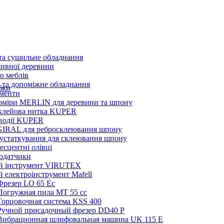
та сушильне обладнання
ивної деревини
о меблів
 та допоміжне обладнання
бки
ументи
оміри MERLIN для деревини та шпону
клейова нитка KUPER
водії KUPER
GIRAL для ребросклеювання шпону
 устаткування для склеювання шпону
сцентні олівці
одатчики
й інструмент VIRUTEX
 електроінструмент Mafell
Фрезер LO 65 Ec
Погружная пила MT 55 cc
Торцовочная система KSS 400
Ручной присадочный фрезер DD40 P
Вибрационная шлифовальная машина UK 115 E