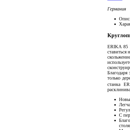
Германия
Опис
Хара
Круглоп
ERIKA 85 
ставиться 
скольжение
использует
сконструир
Благодаря 
только дер
станка ER
расклинив
Новый
Легча
Регул
С пер
Благ
столя