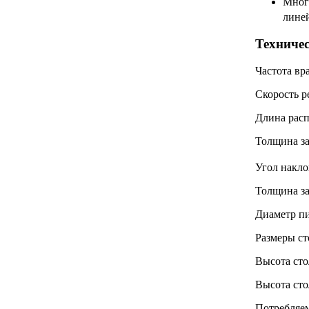
Мног
линей
Техниче
Частота вр
Cкорость ре
Длина расп
Толщина за
Угол накло
Толщина за
Диаметр пи
Размеры ст
Высота сто
Высота сто
Потребляем