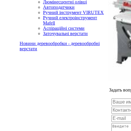
Люмінесцентні олівці
Автоподатчики
Ручний інструмент VIRUTEX
Ручний електроінструмент
Mafell
Аспіраційні системи
Заточувальні верстати
Новини деревообробки - деревообробні
верстати
Задать во