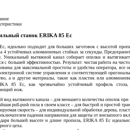
ание
ктеристики
ильный станок ERIKA 85 Ec
Ec, идеально подходит для больших заготовок с высотой про
на 4 устойчивых алюминиевых стойках за секунды. Предохран
. Уникальный вытяжной канал собирает опилки и вытягивает 
ся с большей эффективностью. Результат: чистая работа на чис
ованы для максимальной простоты и удобства оператора, все о
электронной системе управления и соответствующей оригинал
ево, а и другие материалы, такие как пластик или алюминие
IKA 85 Ec, как чрезвычайно устойчивый профиль стола,
ающий нож.
 вид вытяжного канала – для меньшего количества опилок при 
йшая pull-push пила в своем классе – для быстрой и простой тр
ируемая скорость – для индивидуальной обработки дерева, пла
еключателем падения напряжения для защиты от внезапного вк
одаря большей высоте и длине пропила, ERIKA 85 Ec идеально
рного цеха.