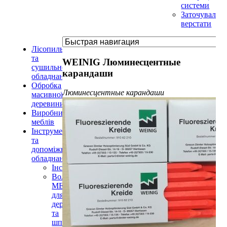
системи
Заточувальні
верстати
Лісопильне
та
WEINIG Люминесцентные
сушильне
карандаши
обладнання
Обробка
Люминесцентные карандаши
масивної
деревини
Виробництво
меблів
Інструменти
та
допоміжне
обладнання
Інструменти
Вологоміри
MERLIN
для
деревини
та
шпону