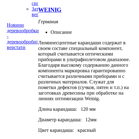
системи
Заточувальні
WEINIG
верстати
Германия
Новини
деревообробки
Описание
-
деревообробні
Люминесцентные карандаши содержат в
верстати
своем составе специальный компонент,
который считывается оптическими
приборами в ультрафиолетовом диапазоне.
Благодаря высокому содержанию данного
компонента маркировка гарантированно
считывается различными приборами и с
различных материалов. Служат для
пометки дефектов (сучков, пятен и т.п.) на
заготовках древесины при обработке на
линиях оптимизации Weinig.
Длина карандаша: 120 мм
Диаметр карандаша: 12мм
Цвет карандаша: красный