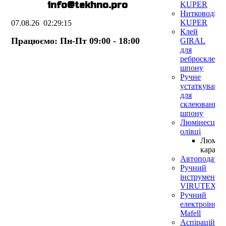
E-mail:
info@te
k
hno.pro
KUPER
Нитководії
KUPER
07.08.26
02:29:15
Клей
Працюємо: Пн-Пт 09:00 - 18:00
GIRAL
для
ребросклеюв
шпону
Ручне
устаткуванн
для
склеювання
шпону
Люмінесцент
олівці
Люмин
каранд
Автоподатч
Ручний
інструмент
VIRUTEX
Ручний
електроінст
Mafell
Аспіраційні