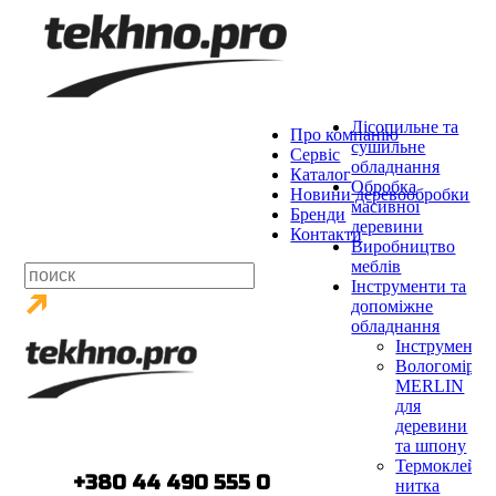
Лісопильне та
Про компанію
сушильне
Сервіс
обладнання
Каталог
Обробка
Новини деревообробки
масивної
Бренди
деревини
Контакти
Виробництво
меблів
Інструменти та
допоміжне
обладнання
Інструменти
Вологоміри
MERLIN
для
деревини
та шпону
Термоклейов
тел.:
+380 44 490 555 0
нитка