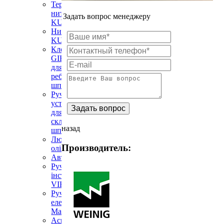
Термоклейова
нитка
Задать вопрос менеджеру
KUPER
Нитководії
KUPER
Клей
GIRAL
для
ребросклеювання
шпону
Ручне
устаткування
для
склеювання
назад
шпону
Люмінесцентні
Производитель:
олівці
Автоподатчики
Ручний
інструмент
VIRUTEX
Ручний
електроінструмент
Mafell
Аспіраційні