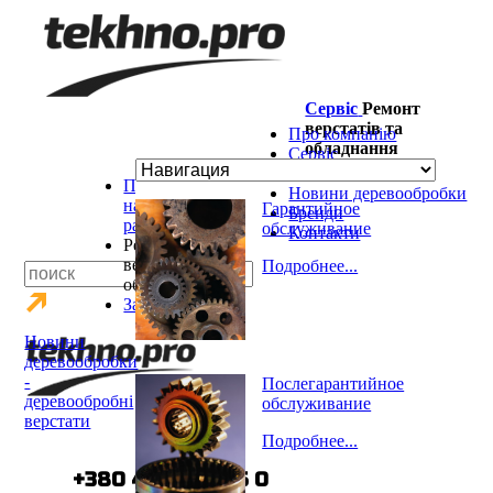
Сервіс
Ремонт
верстатів та
Про компанію
обладнання
Сервіс
Каталог
Пуско-
Новини деревообробки
наладочные
Гарантийное
Бренди
работы
обслуживание
Контакти
Ремонт
верстатів та
Подробнее...
обладнання
Запчасти
Новини
деревообробки
-
Послегарантийное
деревообробні
обслуживание
верстати
Подробнее...
тел.:
+380 44 490 555 0