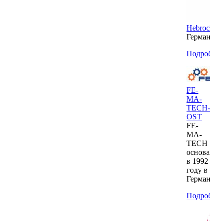
Hebrock
Германия
Подробнее
FE-
MA-
TECH-
OST
FE-
MA-
TECH
основана
в 1992
году в
Германии
Подробнее