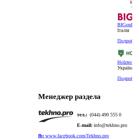
BIGonDR
Італія
Подробнее
Holztechn
Україна
Подробнее
Менеджер раздела
тел.:
(044) 490 555 0
E-mail:
info@te
k
hno.pro
fb:
www.facebook.com/Tekhno.pro