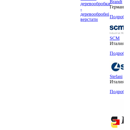
Brandt
деревообробки
Германия
-
деревообробні
Подробнее
верстати
SCM
Италия
Подробнее
Stefani
Италия
Подробнее