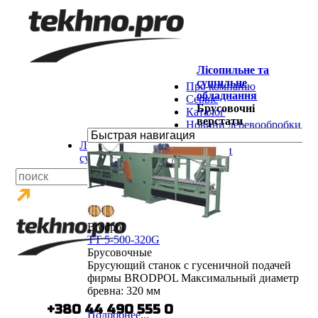
Лісопильне та
сушильне
Про компанію
обладнання
Сервіс
Брусовочні
Каталог
верстати
Новини деревообробки
Бренди
Лісопильне та
Контакти
сушильне обладнання
Пилорами
Брусовочні
верстати
Багатопилкові
верстати
Brodpol
Обрізні верстати
ТТ 5-500-320G
Ділильні
Брусовочные
верстати
Брусующий станок с гусеничной подачей
Сушильні камери
фирмы BRODPOL Максимальный диаметр
Брикетувальники
бревна: 320 мм
стружки
тел.:
+380 44 490 555 0
Дробарки
Подробнее...