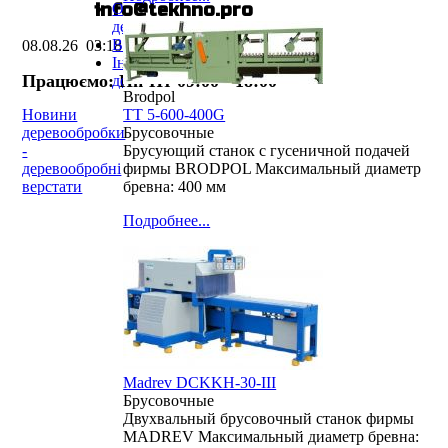
E-mail:
info@te
k
hno.pro
Обробка масивної
деревини
Виробництво меблів
08.08.26
03:18:39
Інструменти та
Працюємо: Пн-Пт 09:00 - 18:00
допоміжне обладнання
Brodpol
Новини
ТТ 5-600-400G
деревообробки
Брусовочные
-
Брусующий станок с гусеничной подачей
деревообробні
фирмы BRODPOL Максимальный диаметр
верстати
бревна: 400 мм
Подробнее...
Madrev DCKKH-30-III
Брусовочные
Двухвальный брусовочный станок фирмы
MADREV Максимальный диаметр бревна: