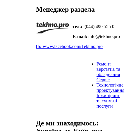
Менеджер раздела
тел.:
(044) 490 555 0
E-mail:
info@te
k
hno.pro
fb:
www.facebook.com/Tekhno.pro
Ремонт
верстатів та
обладнання
Сервіс
Технологічне
проектування
Інжиніринг
та супутні
послуги
Де ми знаходимось: