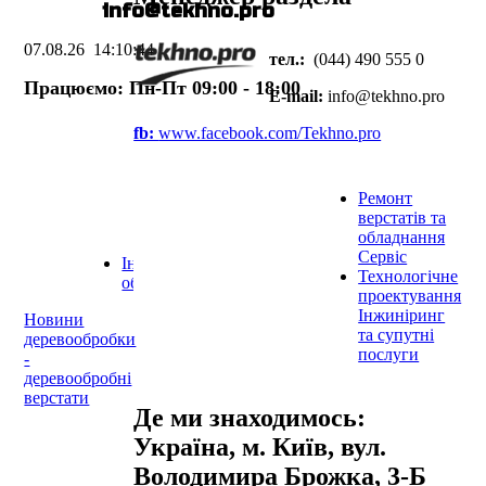
E-mail:
info@te
k
hno.pro
RAPID
Верстати для
обробки дверних
07.08.26
14:10:44
тел.:
(044) 490 555 0
коробок
Працюємо: Пн-Пт 09:00 - 18:00
Верстати для
E-mail:
info@te
k
hno.pro
обробки дверних
полотен
fb:
www.facebook.com/Tekhno.pro
Шкантозабивні
верстати
Устаткування для
Ремонт
фарбування
верстатів та
Шліфувальне
обладнання
обладнання
Сервіс
Інструменти та допоміжне
Технологічне
обладнання
проектування
Інжиніринг
Новини
та супутні
деревообробки
послуги
-
деревообробні
верстати
Де ми знаходимось:
Україна, м. Київ, вул.
Володимира Брожка, 3-Б